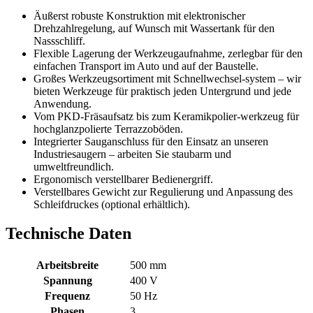
Äußerst robuste Konstruktion mit elektronischer
Drehzahlregelung, auf Wunsch mit Wassertank für den
Nassschliff.
Flexible Lagerung der Werkzeugaufnahme, zerlegbar für den
einfachen Transport im Auto und auf der Baustelle.
Großes Werkzeugsortiment mit Schnellwechsel-system – wir
bieten Werkzeuge für praktisch jeden Untergrund und jede
Anwendung.
Vom PKD-Fräsaufsatz bis zum Keramikpolier-werkzeug für
hochglanzpolierte Terrazzoböden.
Integrierter Sauganschluss für den Einsatz an unseren
Industriesaugern – arbeiten Sie staubarm und
umweltfreundlich.
Ergonomisch verstellbarer Bedienergriff.
Verstellbares Gewicht zur Regulierung und Anpassung des
Schleifdruckes (optional erhältlich).
Technische Daten
Arbeitsbreite
500 mm
Spannung
400 V
Frequenz
50 Hz
Phasen
3